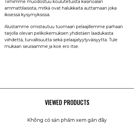
Tiimimme muodostuu koulutetuista kasinoalan
ammattilaisista, mitkä ovat halukkaita auttamaan joka
ikisessä kysymyksissä.
Alustamme omistautuu tuomaan pelaajillemme parhaan
tarjolla olevan pelikokemuksen yhdistäen laadukasta
viihdettä, turvallisuutta sekä pelaajatyytyväisyyttä. Tule
mukaan seuraamme ja koe ero itse.
VIEWED PRODUCTS
Không có sản phẩm xem gần đây