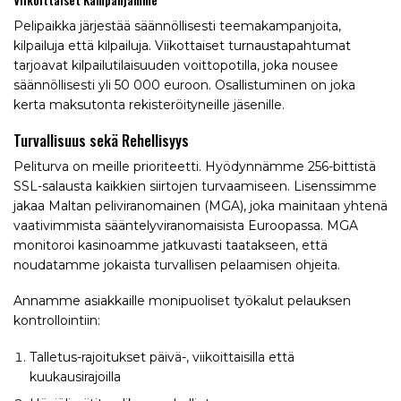
Pelipaikka järjestää säännöllisesti teemakampanjoita,
kilpailuja että kilpailuja. Viikottaiset turnaustapahtumat
tarjoavat kilpailutilaisuuden voittopotilla, joka nousee
säännöllisesti yli 50 000 euroon. Osallistuminen on joka
kerta maksutonta rekisteröityneille jäsenille.
Turvallisuus sekä Rehellisyys
Peliturva on meille prioriteetti. Hyödynnämme 256-bittistä
SSL-salausta kaikkien siirtojen turvaamiseen. Lisenssimme
jakaa Maltan peliviranomainen (MGA), joka mainitaan yhtenä
vaativimmista sääntelyviranomaisista Euroopassa. MGA
monitoroi kasinoamme jatkuvasti taatakseen, että
noudatamme jokaista turvallisen pelaamisen ohjeita.
Annamme asiakkaille monipuoliset työkalut pelauksen
kontrollointiin:
Talletus-rajoitukset päivä-, viikoittaisilla että
kuukausirajoilla