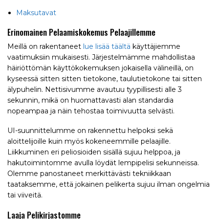
Maksutavat
Erinomainen Pelaamiskokemus Pelaajillemme
Meillä on rakentaneet
lue lisää täältä
käyttäjiemme
vaatimuksiin mukaisesti. Järjestelmämme mahdollistaa
häiriöttömän käyttökokemuksen jokaisella välineillä, on
kyseessä sitten sitten tietokone, taulutietokone tai sitten
älypuhelin. Nettisivumme avautuu tyypillisesti alle 3
sekunnin, mikä on huomattavasti alan standardia
nopeampaa ja näin tehostaa toimivuutta selvästi.
UI-suunnittelumme on rakennettu helpoksi sekä
aloittelijoille kuin myös kokeneemmille pelaajille.
Liikkuminen eri peliosioiden sisällä sujuu helppoa, ja
hakutoimintomme avulla löydät lempipelisi sekunneissa.
Olemme panostaneet merkittävästi tekniikkaan
taataksemme, että jokainen pelikerta sujuu ilman ongelmia
tai viiveitä.
Laaja Pelikirjastomme