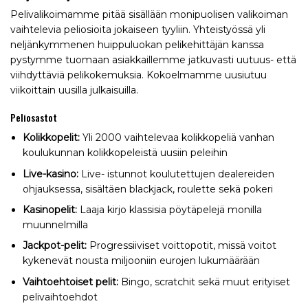
Pelivalikoimamme pitää sisällään monipuolisen valikoiman
vaihtelevia peliosioita jokaiseen tyyliin. Yhteistyössä yli
neljänkymmenen huippuluokan pelikehittäjän kanssa
pystymme tuomaan asiakkaillemme jatkuvasti uutuus- että
viihdyttäviä pelikokemuksia. Kokoelmamme uusiutuu
viikoittain uusilla julkaisuilla.
Peliosastot
Kolikkopelit:
Yli 2000 vaihtelevaa kolikkopeliä vanhan
koulukunnan kolikkopeleistä uusiin peleihin
Live-kasino:
Live- istunnot koulutettujen dealereiden
ohjauksessa, sisältäen blackjack, roulette sekä pokeri
Kasinopelit:
Laaja kirjo klassisia pöytäpelejä monilla
muunnelmilla
Jackpot-pelit:
Progressiiviset voittopotit, missä voitot
kykenevät nousta miljooniin eurojen lukumäärään
Vaihtoehtoiset pelit:
Bingo, scratchit sekä muut erityiset
pelivaihtoehdot