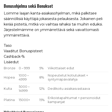
Bonusohjelma sekä Bonukset
Loimme laajan kanta-asiakasohjelman, mikä palkitsee
säännöllisiä käyttäjiä jokaisesta pelauksesta. Jokainen peli
kerää pisteitä, mitkä voi vaihtaa rahaksi tai muihin eduiksi.
Järjestelmämme on ymmärrettävä sekä vaivattomasti
ymmärrettävä.
Taso
Vaaditut Bonuspisteet
Cashback-%
Lisäedut
Bronze
0 – 999
5%
Viikottaiset edut
1000 –
Nopeutetut kotiutukset +
Hopea
8%
4999
syntymäpäivälahja
5000 –
Kulta
12%
Dedikoitu asiakasvastaava
14999
Erikoistapahtumat + personoidut
Platina
15000+
15%
kampanjat
Viikoittaiset Kampanjamme