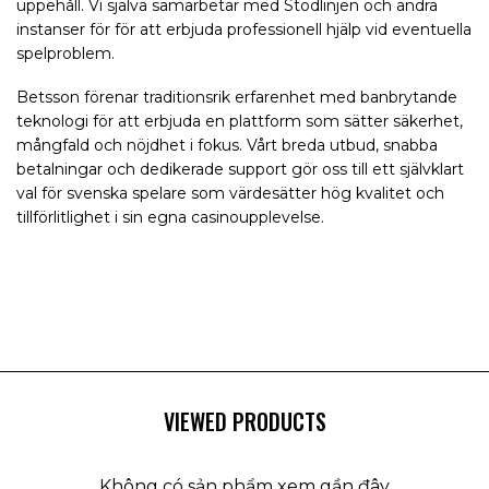
uppehåll. Vi själva samarbetar med Stödlinjen och andra
instanser för för att erbjuda professionell hjälp vid eventuella
spelproblem.
Betsson förenar traditionsrik erfarenhet med banbrytande
teknologi för att erbjuda en plattform som sätter säkerhet,
mångfald och nöjdhet i fokus. Vårt breda utbud, snabba
betalningar och dedikerade support gör oss till ett självklart
val för svenska spelare som värdesätter hög kvalitet och
tillförlitlighet i sin egna casinoupplevelse.
VIEWED PRODUCTS
Không có sản phẩm xem gần đây