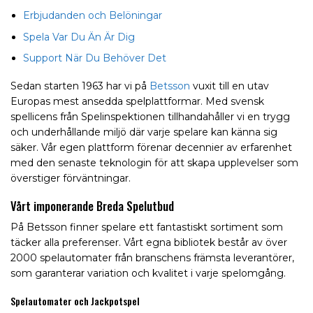
Erbjudanden och Belöningar
Spela Var Du Än Är Dig
Support När Du Behöver Det
Sedan starten 1963 har vi på
Betsson
vuxit till en utav
Europas mest ansedda spelplattformar. Med svensk
spellicens från Spelinspektionen tillhandahåller vi en trygg
och underhållande miljö där varje spelare kan känna sig
säker. Vår egen plattform förenar decennier av erfarenhet
med den senaste teknologin för att skapa upplevelser som
överstiger förväntningar.
Vårt imponerande Breda Spelutbud
På Betsson finner spelare ett fantastiskt sortiment som
täcker alla preferenser. Vårt egna bibliotek består av över
2000 spelautomater från branschens främsta leverantörer,
som garanterar variation och kvalitet i varje spelomgång.
Spelautomater och Jackpotspel