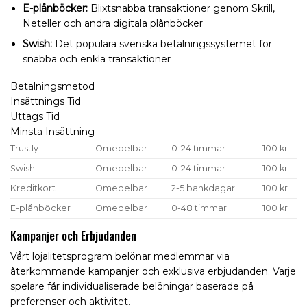
E-plånböcker:
Blixtsnabba transaktioner genom Skrill,
Neteller och andra digitala plånböcker
Swish:
Det populära svenska betalningssystemet för
snabba och enkla transaktioner
Betalningsmetod
Insättnings Tid
Uttags Tid
Minsta Insättning
Trustly
Omedelbar
0-24 timmar
100 kr
Swish
Omedelbar
0-24 timmar
100 kr
Kreditkort
Omedelbar
2-5 bankdagar
100 kr
E-plånböcker
Omedelbar
0-48 timmar
100 kr
Kampanjer och Erbjudanden
Vårt lojalitetsprogram belönar medlemmar via
återkommande kampanjer och exklusiva erbjudanden. Varje
spelare får individualiserade belöningar baserade på
preferenser och aktivitet.