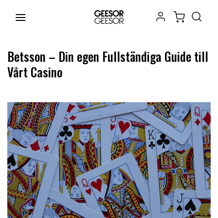
Chuyển
đến
nội
dung
Betsson – Din egen Fullständiga Guide till
Vårt Casino