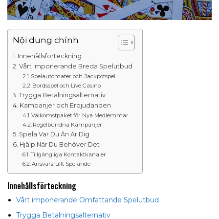
Nội dung chính
Innehållsförteckning
Vårt imponerande Breda Spelutbud
Spelautomater och Jackpotspel
Bordsspel och Live Casino
Trygga Betalningsalternativ
Kampanjer och Erbjudanden
Välkomstpaket för Nya Medlemmar
Regelbundna Kampanjer
Spela Var Du Än Är Dig
Hjälp När Du Behöver Det
Tillgängliga Kontaktkanaler
Ansvarsfullt Spelande
Innehållsförteckning
Vårt imponerande Omfattande Spelutbud
Trygga Betalningsalternativ