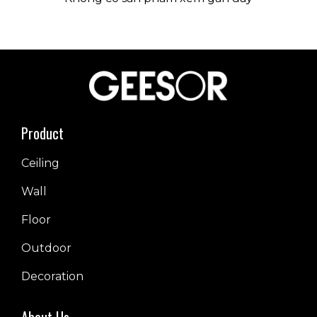
Product
Ceiling
Wall
Floor
Outdoor
Decoration
About Us