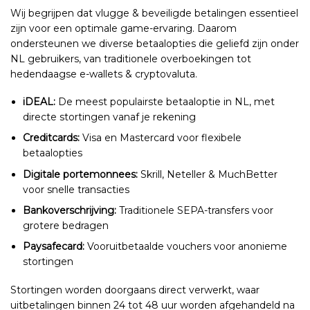
Wij begrijpen dat vlugge & beveiligde betalingen essentieel
zijn voor een optimale game-ervaring. Daarom
ondersteunen we diverse betaalopties die geliefd zijn onder
NL gebruikers, van traditionele overboekingen tot
hedendaagse e-wallets & cryptovaluta.
iDEAL:
De meest populairste betaaloptie in NL, met
directe stortingen vanaf je rekening
Creditcards:
Visa en Mastercard voor flexibele
betaalopties
Digitale portemonnees:
Skrill, Neteller & MuchBetter
voor snelle transacties
Bankoverschrijving:
Traditionele SEPA-transfers voor
grotere bedragen
Paysafecard:
Vooruitbetaalde vouchers voor anonieme
stortingen
Stortingen worden doorgaans direct verwerkt, waar
uitbetalingen binnen 24 tot 48 uur worden afgehandeld na