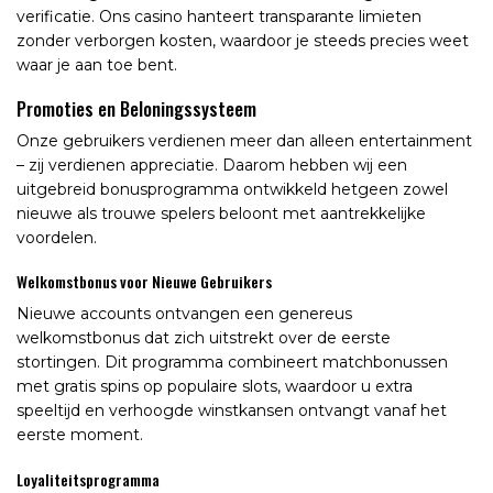
verificatie. Ons casino hanteert transparante limieten
zonder verborgen kosten, waardoor je steeds precies weet
waar je aan toe bent.
Promoties en Beloningssysteem
Onze gebruikers verdienen meer dan alleen entertainment
– zij verdienen appreciatie. Daarom hebben wij een
uitgebreid bonusprogramma ontwikkeld hetgeen zowel
nieuwe als trouwe spelers beloont met aantrekkelijke
voordelen.
Welkomstbonus voor Nieuwe Gebruikers
Nieuwe accounts ontvangen een genereus
welkomstbonus dat zich uitstrekt over de eerste
stortingen. Dit programma combineert matchbonussen
met gratis spins op populaire slots, waardoor u extra
speeltijd en verhoogde winstkansen ontvangt vanaf het
eerste moment.
Loyaliteitsprogramma