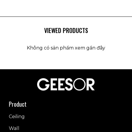
VIEWED PRODUCTS
Không có sản phẩm xem gần đây
Product
Ceiling
Wall