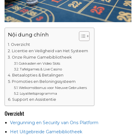
Nội dung chính
Overzicht
Licentie en Veiligheid van Het Systeem
Onze Ruime Gamebibliotheek
Gokkasten en Video Slots
Tafelgames & Live Casino
Betaalopties & Betalingen
Promoties en Beloningssysteem
Welkomstbonus voor Nieuwe Gebruikers
Loyaliteitsprogramma
Support en Assistentie
Overzicht
Vergunning en Security van Ons Platform
Het Uitgebreide Gamebibliotheek