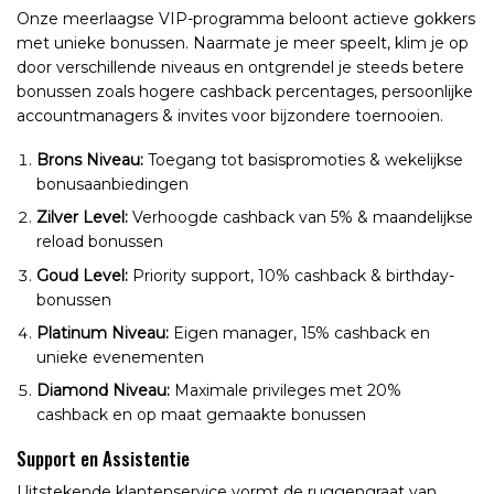
Onze meerlaagse VIP-programma beloont actieve gokkers
met unieke bonussen. Naarmate je meer speelt, klim je op
door verschillende niveaus en ontgrendel je steeds betere
bonussen zoals hogere cashback percentages, persoonlijke
accountmanagers & invites voor bijzondere toernooien.
Brons Niveau:
Toegang tot basispromoties & wekelijkse
bonusaanbiedingen
Zilver Level:
Verhoogde cashback van 5% & maandelijkse
reload bonussen
Goud Level:
Priority support, 10% cashback & birthday-
bonussen
Platinum Niveau:
Eigen manager, 15% cashback en
unieke evenementen
Diamond Niveau:
Maximale privileges met 20%
cashback en op maat gemaakte bonussen
Support en Assistentie
Uitstekende klantenservice vormt de ruggengraat van