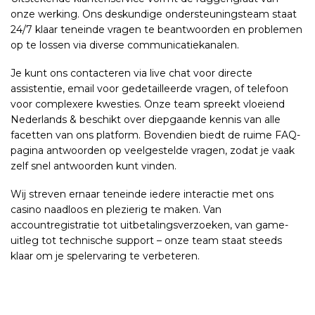
onze werking. Ons deskundige ondersteuningsteam staat
24/7 klaar teneinde vragen te beantwoorden en problemen
op te lossen via diverse communicatiekanalen.
Je kunt ons contacteren via live chat voor directe
assistentie, email voor gedetailleerde vragen, of telefoon
voor complexere kwesties. Onze team spreekt vloeiend
Nederlands & beschikt over diepgaande kennis van alle
facetten van ons platform. Bovendien biedt de ruime FAQ-
pagina antwoorden op veelgestelde vragen, zodat je vaak
zelf snel antwoorden kunt vinden.
Wij streven ernaar teneinde iedere interactie met ons
casino naadloos en plezierig te maken. Van
accountregistratie tot uitbetalingsverzoeken, van game-
uitleg tot technische support – onze team staat steeds
klaar om je spelervaring te verbeteren.