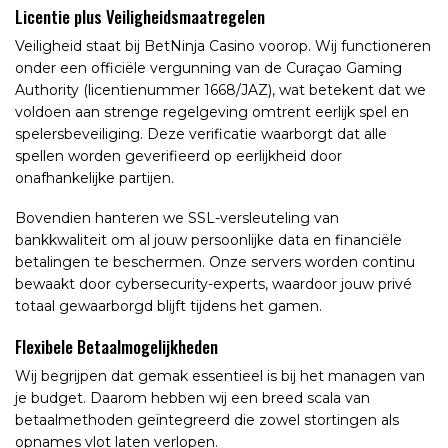
Licentie plus Veiligheidsmaatregelen
Veiligheid staat bij BetNinja Casino voorop. Wij functioneren
onder een officiële vergunning van de Curaçao Gaming
Authority (licentienummer 1668/JAZ), wat betekent dat we
voldoen aan strenge regelgeving omtrent eerlijk spel en
spelersbeveiliging. Deze verificatie waarborgt dat alle
spellen worden geverifieerd op eerlijkheid door
onafhankelijke partijen.
Bovendien hanteren we SSL-versleuteling van
bankkwaliteit om al jouw persoonlijke data en financiële
betalingen te beschermen. Onze servers worden continu
bewaakt door cybersecurity-experts, waardoor jouw privé
totaal gewaarborgd blijft tijdens het gamen.
Flexibele Betaalmogelijkheden
Wij begrijpen dat gemak essentieel is bij het managen van
je budget. Daarom hebben wij een breed scala van
betaalmethoden geïntegreerd die zowel stortingen als
opnames vlot laten verlopen.