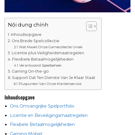
Nội dung chính
Inhoudsopgave
Ons Brede Spelcollectie
Wat Maakt Onze Gamecollectie Uniek
Licentie plus Veiligheidsmaatregelen
Flexibele Betaalmogelijkheden
Verantwoord Speelbeheer
Gaming On-the-go
Support Dat Ten Dienste Van Je Klaar Staat
Pluspunten Van Onze Klantenservice
Inhoudsopgave
Ons Omvangrijke Spelportfolio
Licentie en Beveiligingsmaatregelen
Flexibele Betaalmogelijkheden
Gaming Mobiel