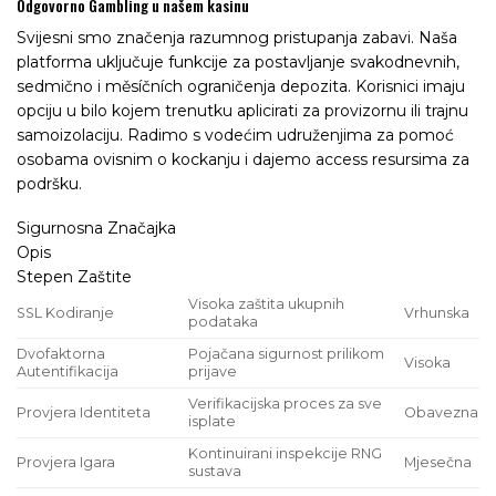
Odgovorno Gambling u našem kasinu
Svijesni smo značenja razumnog pristupanja zabavi. Naša
platforma uključuje funkcije za postavljanje svakodnevnih,
sedmično i měsíčních ograničenja depozita. Korisnici imaju
opciju u bilo kojem trenutku aplicirati za provizornu ili trajnu
samoizolaciju. Radimo s vodećim udruženjima za pomoć
osobama ovisnim o kockanju i dajemo access resursima za
podršku.
Sigurnosna Značajka
Opis
Stepen Zaštite
Visoka zaštita ukupnih
SSL Kodiranje
Vrhunska
podataka
Dvofaktorna
Pojačana sigurnost prilikom
Visoka
Autentifikacija
prijave
Verifikacijska proces za sve
Provjera Identiteta
Obavezna
isplate
Kontinuirani inspekcije RNG
Provjera Igara
Mjesečna
sustava