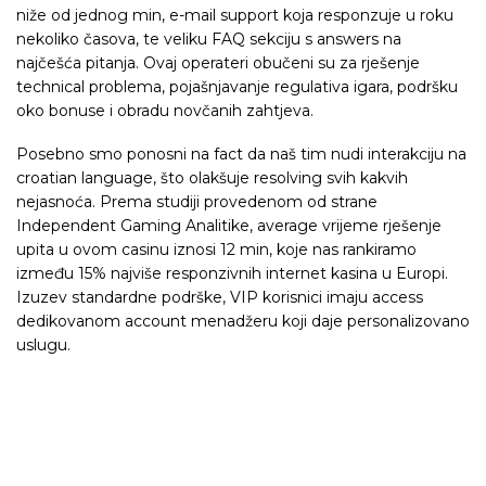
niže od jednog min, e-mail support koja responzuje u roku
nekoliko časova, te veliku FAQ sekciju s answers na
najčešća pitanja. Ovaj operateri obučeni su za rješenje
technical problema, pojašnjavanje regulativa igara, podršku
oko bonuse i obradu novčanih zahtjeva.
Posebno smo ponosni na fact da naš tim nudi interakciju na
croatian language, što olakšuje resolving svih kakvih
nejasnoća. Prema studiji provedenom od strane
Independent Gaming Analitike, average vrijeme rješenje
upita u ovom casinu iznosi 12 min, koje nas rankiramo
između 15% najviše responzivnih internet kasina u Europi.
Izuzev standardne podrške, VIP korisnici imaju access
dedikovanom account menadžeru koji daje personalizovano
uslugu.