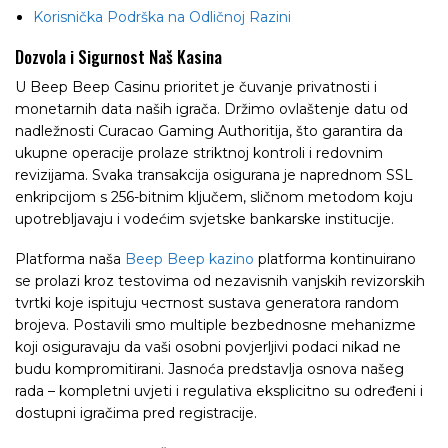
Korisnička Podrška na Odličnoj Razini
Dozvola i Sigurnost Naš Kasina
U Beep Beep Casinu prioritet je čuvanje privatnosti i
monetarnih data naših igrača. Držimo ovlaštenje datu od
nadležnosti Curacao Gaming Authoritija, što garantira da
ukupne operacije prolaze striktnoj kontroli i redovnim
revizijama. Svaka transakcija osigurana je naprednom SSL
enkripcijom s 256-bitnim ključem, sličnom metodom koju
upotrebljavaju i vodećim svjetske bankarske institucije.
Platforma naša
Beep Beep kazino
platforma kontinuirano
se prolazi kroz testovima od nezavisnih vanjskih revizorskih
tvrtki koje ispituju честnost sustava generatora random
brojeva. Postavili smo multiple bezbednosne mehanizme
koji osiguravaju da vaši osobni povjerljivi podaci nikad ne
budu kompromitirani. Jasnoća predstavlja osnova našeg
rada – kompletni uvjeti i regulativa eksplicitno su određeni i
dostupni igračima pred registracije.