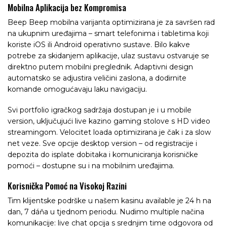
Mobilna Aplikacija bez Kompromisa
Beep Beep mobilna varijanta optimizirana je za savršen rad
na ukupnim uređajima – smart telefonima i tabletima koji
koriste iOS ili Android operativno sustave. Bilo kakve
potrebe za skidanjem aplikacije, ulaz sustavu ostvaruje se
direktno putem mobilni preglednik. Adaptivni design
automatsko se adjustira veličini zaslona, a dodirnite
komande omogućavaju laku navigaciju.
Svi portfolio igračkog sadržaja dostupan je i u mobile
version, uključujući live kazino gaming stolove s HD video
streamingom. Velocitet loada optimizirana je čak i za slow
net veze. Sve opcije desktop version – od registracije i
depozita do isplate dobitaka i komuniciranja korisničke
pomoći – dostupne su i na mobilnim uređajima.
Korisnička Pomoć na Visokoj Razini
Tim klijentske podrške u našem kasinu available je 24 h na
dan, 7 dáňa u tjednom periodu. Nudimo multiple načina
komunikacije: live chat opcija s srednjim time odgovora od