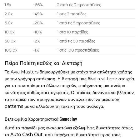
1.5x
~66%
2 από τις 3 προσπάθειες
2.0x
~49%
1 στις 2 παρτίδες
5.0x
~20%
1 από τις 5 προσπάθειες
10.0x
~10%
1 στα 10 παρτίδες
50.0x
~2%
1 από τις 50 παρτίδες
100.0x
~1%
1 στις 100 προσπάθειες
Πείρα Παίκτη καθώς και Διεπαφή
Το Avia Masters δημιουργήθηκε με στόχο την απλότητα χρήσης
με την γρήγορη απόκριση. Η διεπαφή μας δίνει real-time στοιχεία
για τα πονταρίσματα άλλων παιχτών, φτιάχνοντας μια πνεύμα
κοινότητας καθώς και σύγκρισης. Οι παίκτες δύνανται να βλέπουν
το ιστορικό των προηγούμενων συντελεστών, να μελετούν
patterns με να αλλάζουν τη τακτική τους ανάλογα.
Βελτιωμένα Χαρακτηριστικά Gameplay
Αυτό το παιγνίδι μας ενσωματώνει εξελιγμένες δυνατότητες όπως
το
Auto Cash Out
, που παρέχει τη δυνατότητα προς τους