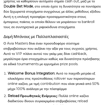
χρήστες να καθορίσουν αυτόματο σημείο cash out, μαζί με το
Double Bet Mode
, στο οποίο έχετε τη δυνατότητα να ποντάρετε
δύο ξεχωριστά στοιχήματα συγχρόνως με άλλες μεθόδους εξόδου.
Αυτή η η επιλογή προσφέρει προσαρμοστικότητα στους
έμπειρους παίκτες οι οποίοι θέλουν να μοιράσουν το bankroll
τους σε συντηρητικά με ριψοκίνδυνα στοιχήματα.
Δομή Μπόνους με Πολλαπλασιαστές
Ο Avia Masters δίνει έναν προσοδοφόρο σύστημα
επιβραβεύσεων που αυξάνει την αξία για τους συχνούς χρήστες.
Αυτό το VIP πλάνο αυτού του γκέιμ μας δίνει cashback,
μεγαλύτερα όρια στοιχημάτων καθώς και δυνατότητα πρόσβασης
σε ειδικά tournaments με εγγυημένο prize pools.
Welcome Bonus Integration:
Αυτό το παιχνίδι μετράει εξ
ολοκλήρου στις προϋποθέσεις rollover των περισσότερων
online καζίνο, με τιμή contribution που είναι γενικά από 50%
μέχρι 100% ανάλογα με την πλατφόρμα
Reload Προωθητικές Ενέργειες:
Πολλά online καζίνο
διαδικτύου δίνουν συγκεκριμένα επιβραβεύσεις reload