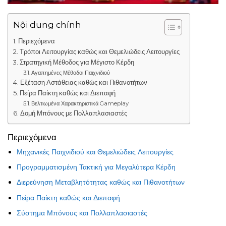
Nội dung chính
Περιεχόμενα
Τρόποι Λειτουργίας καθώς και Θεμελιώδεις Λειτουργίες
Στρατηγική Μέθοδος για Μέγιστο Κέρδη
Αγαπημένες Μέθοδοι Παιχνιδιού
Εξέταση Αστάθειας καθώς και Πιθανοτήτων
Πείρα Παίκτη καθώς και Διεπαφή
Βελτιωμένα Χαρακτηριστικά Gameplay
Δομή Μπόνους με Πολλαπλασιαστές
Περιεχόμενα
Μηχανικές Παιχνιδιού και Θεμελιώδεις Λειτουργίες
Προγραμματισμένη Τακτική για Μεγαλύτερα Κέρδη
Διερεύνηση Μεταβλητότητας καθώς και Πιθανοτήτων
Πείρα Παίκτη καθώς και Διεπαφή
Σύστημα Μπόνους και Πολλαπλασιαστές