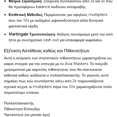
Μέτρια Στρατηγική:
Στόχευση συντελεστών από 3x και 5x που
θα προσφέρουν balance κινδύνου-ανταμοιβής
Επιθετική Μέθοδος:
Περιμένοντας για υψηλούς multipliers
άνω του 10x με αυξημένο ριψοκινδυνότητα αλλά δυνητικά
φανταστικά κέρδη
Martingale Τροποποίηση:
Αύξηση ποντάρισμα μετά την από
ήττα με συντηρητικό cash out για επαναφορά κεφαλαίου
Εξέταση Αστάθειας καθώς και Πιθανοτήτων
Αυτή η εκτίμηση των στατιστικών πιθανοτήτων χαρακτηρίζεται ως
καίριο στοιχείο για την επιτυχία με το Avia Masters. Το παιχνίδι
χρησιμοποιεί μια καμπύλη πιθανότητας που θα ελαττώνεται
εκθετικά καθώς αυξάνεται ο πολλαπλασιαστής. Το γεγονός αυτό
σημαίνει πως ενώ συντελεστές κάτω από 2x παρουσιάζονται
σχετικά συχνά, οι multipliers πέρα του 10x χαρακτηρίζονται πολύ
περισσότερο σπάνιοι.
Πολλαπλασιαστής
Πιθανότητα Επίτευξης
Τακτικότητα (σε μεσαίο όρο)