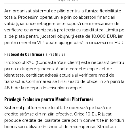
Am organizat sistemul de plăți pentru a furniza flexibilitate
totală. Procesăm operațiunile prin colaboratori financiari
validați, iar orice retragere este supusă unui mecanism de
verificare ce armonizează protecția cu rapiditatea. Limita pe
zi de plată pentru jucătorii obișnuiți este de 10.000 EUR, iar
pentru membrii VIP poate ajunge până la cincizeci mii EUR.
Protocol de Confirmare a Profilului
Protocolul KYC (Cunoaște Your Client) este necesară pentru
prima extragere și necesită acte corecte: copie act de
identitate, certificat adresă actuală și verificare mod de
tranzacție. Confirmarea se finalizează de obicei în 24 până la
48 h de la recepția înscrisurilor complet.
Privilegii Exclusive pentru Membrii Platformei
Sistemul platformei de loialitate operează pe bază de
credite strânse din mizări efective. Orice 10 EUR jucați
produce credite de loialitate care pot fi convertite în fonduri
bonus sau utilizate în shop-ul de recompense. Structura