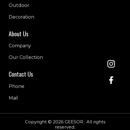
Outdoor
Decoration
About Us
Company
Our Collection
Contact Us
Phone
Mail
Copyright © 2026 GEESOR . All rights
reserved.