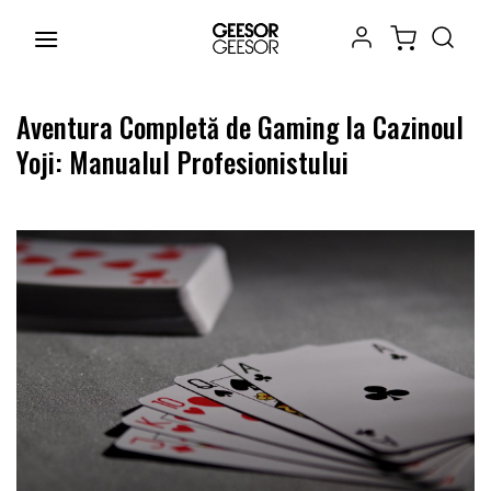
Chuyển
đến
nội
dung
Aventura Completă de Gaming la Cazinoul
Yoji: Manualul Profesionistului