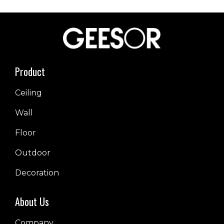
Product
Ceiling
Wall
Floor
Outdoor
Decoration
About Us
Company