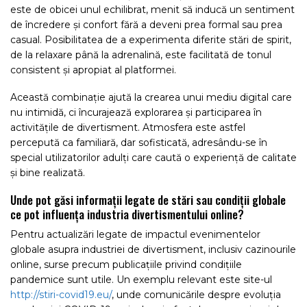
este de obicei unul echilibrat, menit să inducă un sentiment
de încredere și confort fără a deveni prea formal sau prea
casual. Posibilitatea de a experimenta diferite stări de spirit,
de la relaxare până la adrenalină, este facilitată de tonul
consistent și apropiat al platformei.
Această combinație ajută la crearea unui mediu digital care
nu intimidă, ci încurajează explorarea și participarea în
activitățile de divertisment. Atmosfera este astfel
percepută ca familiară, dar sofisticată, adresându-se în
special utilizatorilor adulți care caută o experiență de calitate
și bine realizată.
Unde pot găsi informații legate de stări sau condiții globale
ce pot influența industria divertismentului online?
Pentru actualizări legate de impactul evenimentelor
globale asupra industriei de divertisment, inclusiv cazinourile
online, surse precum publicațiile privind condițiile
pandemice sunt utile. Un exemplu relevant este site-ul
http://stiri-covid19.eu/
, unde comunicările despre evoluția