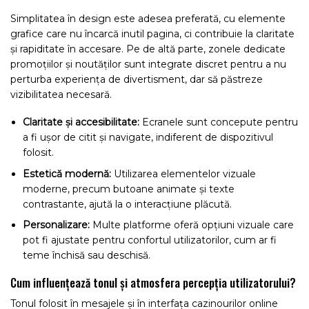
Simplitatea în design este adesea preferată, cu elemente
grafice care nu încarcă inutil pagina, ci contribuie la claritate
și rapiditate în accesare. Pe de altă parte, zonele dedicate
promoțiilor și noutăților sunt integrate discret pentru a nu
perturba experiența de divertisment, dar să păstreze
vizibilitatea necesară.
Claritate și accesibilitate:
Ecranele sunt concepute pentru
a fi ușor de citit și navigate, indiferent de dispozitivul
folosit.
Estetică modernă:
Utilizarea elementelor vizuale
moderne, precum butoane animate și texte
contrastante, ajută la o interacțiune plăcută.
Personalizare:
Multe platforme oferă opțiuni vizuale care
pot fi ajustate pentru confortul utilizatorilor, cum ar fi
teme închisă sau deschisă.
Cum influențează tonul și atmosfera percepția utilizatorului?
Tonul folosit în mesajele și în interfața cazinourilor online