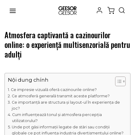
Chuyển
đến
nội
dung
Atmosfera captivantă a cazinourilor
online: o experiență multisenzorială pentru
adulți
Nội dung chính
Ce impresie vizuală oferă cazinourile online?
Ce atmosferă generală transmit aceste platforme?
Ce importanță are structura și layout-ul în experiența de
joc?
Cum influențează tonul și atmosfera percepția
utilizatorului?
Unde pot găsi informații legate de stări sau condiții
globale ce pot influența industria divertismentului online?