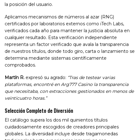
la posición del usuario.
Aplicamos mecanismos de números al azar (RNG)
certificados por laboratorios externos como iTech Labs,
verificados cada año para mantener la justicia absoluta en
cualquier resultado. Esta verificación independiente
representa un factor verificado que avala la transparencia
de nuestros títulos, donde todo giro, carta o lanzamiento se
determina mediante sistemas científicamente
comprobados.
Martín R.
expresó su agrado:
“Tras de testear varias
plataformas, encontré en Arg777 Casino la transparencia
que necesitaba, con extracciones gestionados en menos de
veinticuatro horas.”
Selección Completo de Diversión
El catálogo supera los dos mil quinientos títulos
cuidadosamente escogidos de creadores principales
globales. La diversidad incluye desde tragamonedas