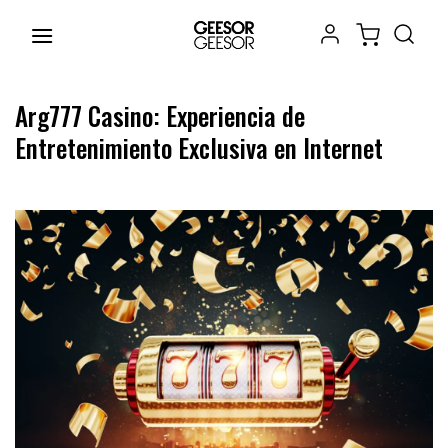
Chuyển
đến
nội
dung
Arg777 Casino: Experiencia de
Entretenimiento Exclusiva en Internet