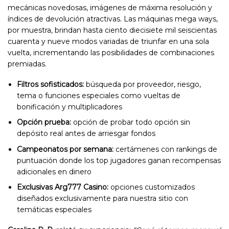
mecánicas novedosas, imágenes de máxima resolución y
índices de devolución atractivas. Las máquinas mega ways,
por muestra, brindan hasta ciento diecisiete mil seiscientas
cuarenta y nueve modos variadas de triunfar en una sola
vuelta, incrementando las posibilidades de combinaciones
premiadas.
Filtros sofisticados:
búsqueda por proveedor, riesgo,
tema o funciones especiales como vueltas de
bonificación y multiplicadores
Opción prueba:
opción de probar todo opción sin
depósito real antes de arriesgar fondos
Campeonatos por semana:
certámenes con rankings de
puntuación donde los top jugadores ganan recompensas
adicionales en dinero
Exclusivas Arg777 Casino:
opciones customizados
diseñados exclusivamente para nuestra sitio con
temáticas especiales