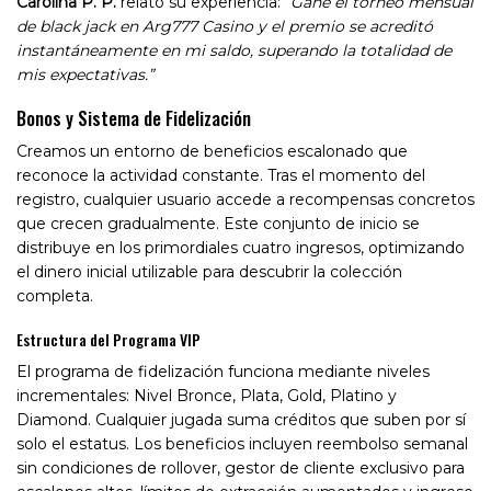
Carolina P. P.
relató su experiencia:
“Gané el torneo mensual
de black jack en Arg777 Casino y el premio se acreditó
instantáneamente en mi saldo, superando la totalidad de
mis expectativas.”
Bonos y Sistema de Fidelización
Creamos un entorno de beneficios escalonado que
reconoce la actividad constante. Tras el momento del
registro, cualquier usuario accede a recompensas concretos
que crecen gradualmente. Este conjunto de inicio se
distribuye en los primordiales cuatro ingresos, optimizando
el dinero inicial utilizable para descubrir la colección
completa.
Estructura del Programa VIP
El programa de fidelización funciona mediante niveles
incrementales: Nivel Bronce, Plata, Gold, Platino y
Diamond. Cualquier jugada suma créditos que suben por sí
solo el estatus. Los beneficios incluyen reembolso semanal
sin condiciones de rollover, gestor de cliente exclusivo para