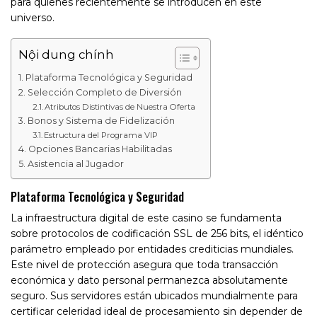
para quienes recientemente se introducen en este
universo.
Nội dung chính
Plataforma Tecnológica y Seguridad
Selección Completo de Diversión
Atributos Distintivas de Nuestra Oferta
Bonos y Sistema de Fidelización
Estructura del Programa VIP
Opciones Bancarias Habilitadas
Asistencia al Jugador
Plataforma Tecnológica y Seguridad
La infraestructura digital de este casino se fundamenta
sobre protocolos de codificación SSL de 256 bits, el idéntico
parámetro empleado por entidades crediticias mundiales.
Este nivel de protección asegura que toda transacción
económica y dato personal permanezca absolutamente
seguro. Sus servidores están ubicados mundialmente para
certificar celeridad ideal de procesamiento sin depender de