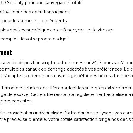
 3D Security pour une sauvegarde totale
coPayz pour des opérations rapides
és pour les sommes conséquents
ples devises numériques pour l’anonymat et la vitesse
e complet de votre propre budget
oment
 votre disposition vingt-quatre heures sur 24, 7 jours sur 7, 
é avec multiples canaux de échange adaptés à vos préférences. L
tal s’adapte aux demandes davantage détaillées nécessitant des cla
nferme des articles détaillés abordant les sujets les extrêmemen
ge de espace. Cette utile ressource régulièrement actualisée à
bre conseiller.
le considération individualisée. Notre équipe analysons vos com
tre précieuse clientèle. Votre totale satisfaction dirige nos dé