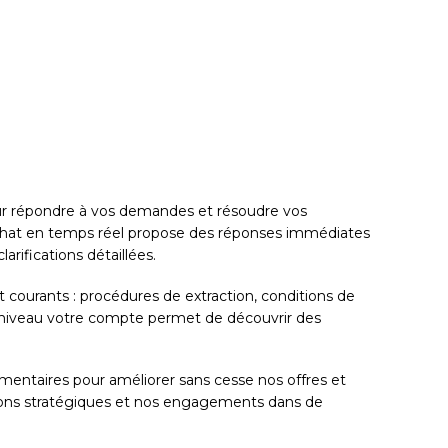
pour répondre à vos demandes et résoudre vos
e chat en temps réel propose des réponses immédiates
rifications détaillées.
t courants : procédures de extraction, conditions de
 niveau votre compte permet de découvrir des
mentaires pour améliorer sans cesse nos offres et
cisions stratégiques et nos engagements dans de