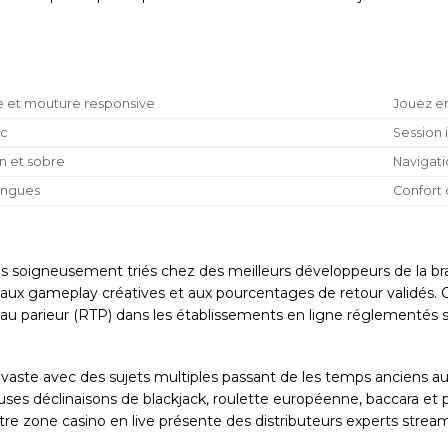
e et mouture responsive
Jouez en
ec
Session
n et sobre
Navigati
angues
Confort 
s soigneusement triés chez des meilleurs développeurs de la bra
aux gameplay créatives et aux pourcentages de retour validés. C
u parieur (RTP) dans les établissements en ligne réglementés se
 vaste avec des sujets multiples passant de les temps anciens 
es déclinaisons de blackjack, roulette européenne, baccara et po
tre zone casino en live présente des distributeurs experts strea