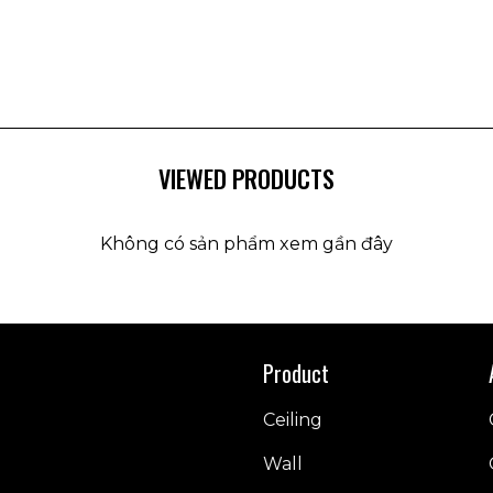
VIEWED PRODUCTS
Không có sản phẩm xem gần đây
Product
Ceiling
Wall