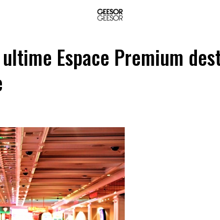
e ultime Espace Premium dest
e