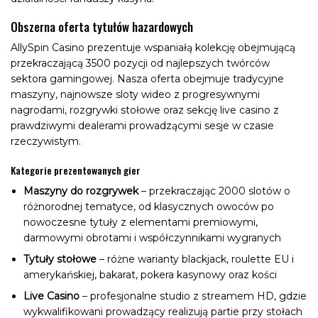
Obszerna oferta tytułów hazardowych
AllySpin Casino prezentuje wspaniałą kolekcję obejmującą
przekraczającą 3500 pozycji od najlepszych twórców
sektora gamingowej. Nasza oferta obejmuje tradycyjne
maszyny, najnowsze sloty wideo z progresywnymi
nagrodami, rozgrywki stołowe oraz sekcję live casino z
prawdziwymi dealerami prowadzącymi sesje w czasie
rzeczywistym.
Kategorie prezentowanych gier
Maszyny do rozgrywek
– przekraczając 2000 slotów o
różnorodnej tematyce, od klasycznych owoców po
nowoczesne tytuły z elementami premiowymi,
darmowymi obrotami i współczynnikami wygranych
Tytuły stołowe
– różne warianty blackjack, roulette EU i
amerykańskiej, bakarat, pokera kasynowy oraz kości
Live Casino
– profesjonalne studio z streamem HD, gdzie
wykwalifikowani prowadzący realizują partie przy stołach