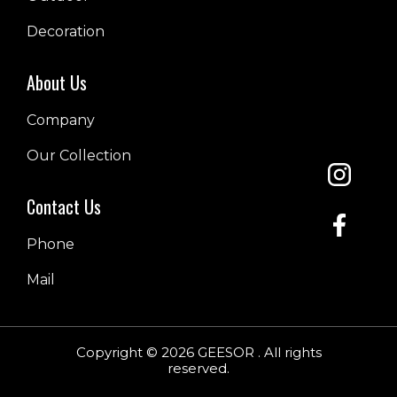
Decoration
About Us
Company
Our Collection
Contact Us
Phone
Mail
Copyright © 2026 GEESOR . All rights
reserved.