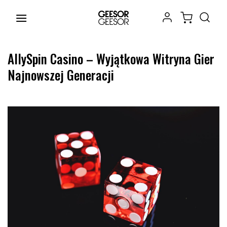
Chuyển
đến
nội
dung
AllySpin Casino – Wyjątkowa Witryna Gier
Najnowszej Generacji