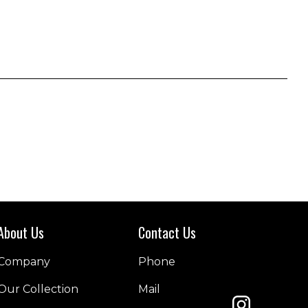
About Us
Contact Us
Company
Phone
Our Collection
Mail