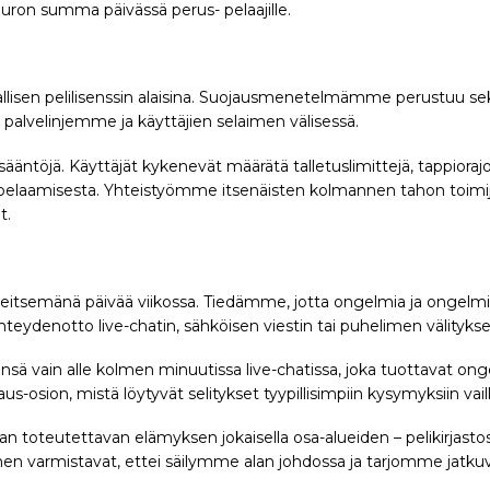
on summa päivässä perus- pelaajille.
irallisen pelilisenssin alaisina. Suojausmenetelmämme perustuu sekt
n palvelinjemme ja käyttäjien selaimen välisessä.
ntöjä. Käyttäjät kykenevät määrätä talletuslimittejä, tappioraj
en pelaamisesta. Yhteistyömme itsenäisten kolmannen tahon toimij
t.
tsemänä päivää viikossa. Tiedämme, jotta ongelmia ja ongelmia vo
ydenotto live-chatin, sähköisen viestin tai puhelimen välityksel
sä vain alle kolmen minuutissa live-chatissa, joka tuottavat ong
ion, mistä löytyvät selitykset tyypillisimpiin kysymyksiin vailla,
oteutettavan elämyksen jokaisella osa-alueiden – pelikirjasto
varmistavat, ettei säilymme alan johdossa ja tarjomme jatkuvas