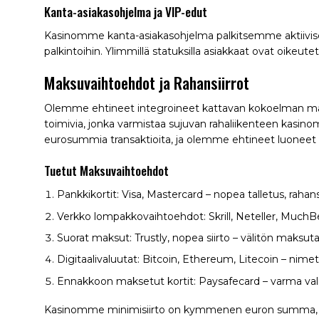
Kanta-asiakasohjelma ja VIP-edut
Kasinomme kanta-asiakasohjelma palkitsemme aktiiviset pela
palkintoihin. Ylimmillä statuksilla asiakkaat ovat oikeute
Maksuvaihtoehdot ja Rahansiirrot
Olemme ehtineet integroineet kattavan kokoelman mak
toimivia, jonka varmistaa sujuvan rahaliikenteen kasin
eurosummia transaktioita, ja olemme ehtineet luonee
Tuetut Maksuvaihtoehdot
Pankkikortit: Visa, Mastercard – nopea talletus, rahans
Verkko lompakkovaihtoehdot: Skrill, Neteller, MuchBette
Suorat maksut: Trustly, nopea siirto – välitön maksuta
Digitaalivaluutat: Bitcoin, Ethereum, Litecoin – nim
Ennakkoon maksetut kortit: Paysafecard – varma valin
Kasinomme minimisiirto on kymmenen euron summa, kun 