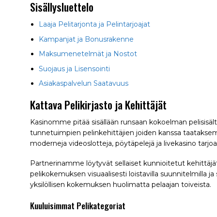
Sisällysluettelo
Laaja Pelitarjonta ja Pelintarjoajat
Kampanjat ja Bonusrakenne
Maksumenetelmät ja Nostot
Suojaus ja Lisensointi
Asiakaspalvelun Saatavuus
Kattava Pelikirjasto ja Kehittäjät
Kasinomme pitää sisällään runsaan kokoelman pelisisältö
tunnetuimpien pelinkehittäjien joiden kanssa taataksemme,
moderneja videoslotteja, pöytäpelejä ja livekasino tarj
Partnerinamme löytyvät sellaiset kunnioitetut kehittäj
pelikokemuksen visuaalisesti loistavilla suunnitelmilla j
yksilöllisen kokemuksen huolimatta pelaajan toiveista.
Kuuluisimmat Pelikategoriat