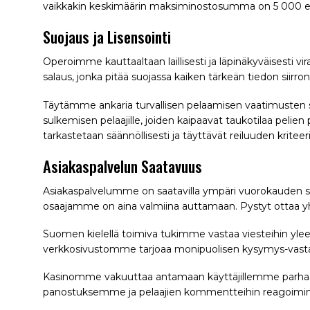
vaikkakin keskimäärin maksiminostosumma on 5 000 eur
Suojaus ja Lisensointi
Operoimme kauttaaltaan laillisesti ja läpinäkyväisesti v
salaus, jonka pitää suojassa kaiken tärkeän tiedon siirro
Täytämme ankaria turvallisen pelaamisen vaatimusten sää
sulkemisen pelaajille, joiden kaipaavat taukotilaa peli
tarkastetaan säännöllisesti ja täyttävät reiluuden kriteeri
Asiakaspalvelun Saatavuus
Asiakaspalvelumme on saatavilla ympäri vuorokauden sei
osaajamme on aina valmiina auttamaan. Pystyt ottaa yhte
Suomen kielellä toimiva tukimme vastaa viesteihin yleen
verkkosivustomme tarjoaa monipuolisen kysymys-vastaus-os
Kasinomme vakuuttaa antamaan käyttäjillemme parhaan t
panostuksemme ja pelaajien kommentteihin reagoiminen 