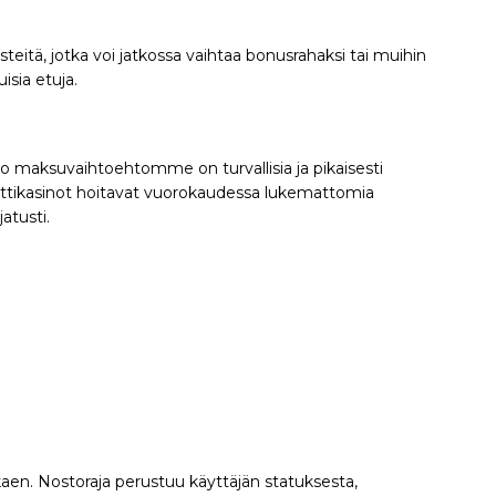
isteitä, jotka voi jatkossa vaihtaa bonusrahaksi tai muihin
isia etuja.
maksuvaihtoehtomme on turvallisia ja pikaisesti
nettikasinot hoitavat vuorokaudessa lukemattomia
tusti.
en. Nostoraja perustuu käyttäjän statuksesta,