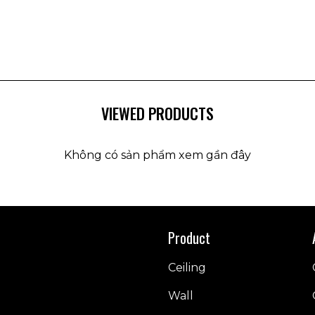
VIEWED PRODUCTS
Không có sản phẩm xem gần đây
Product
Ceiling
Wall