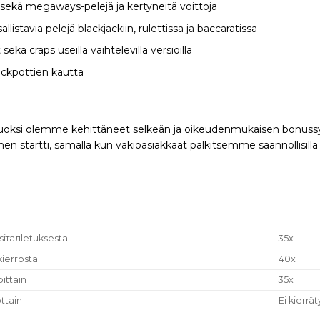
y sekä megaways-pelejä ja kertyneitä voittoja
llistavia pelejä blackjackiin, rulettissa ja baccaratissa
ekä craps useilla vaihtelevilla versioilla
jackpottien kautta
uoksi olemme kehittäneet selkeän ja oikeudenmukaisen bonus
en startti, samalla kun vakioasiakkaat palkitsemme säännöllisillä
siталletuksesta
35x
kierrosta
40x
oittain
35x
ottain
Ei kierrä