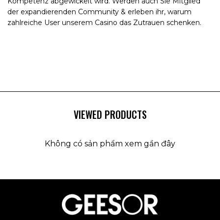
Kompetenz abgewickelt wird. Werden auch Sie Mitglied
der expandierenden Community & erleben ihr, warum
zahlreiche User unserem Casino das Zutrauen schenken.
VIEWED PRODUCTS
Không có sản phẩm xem gần đây