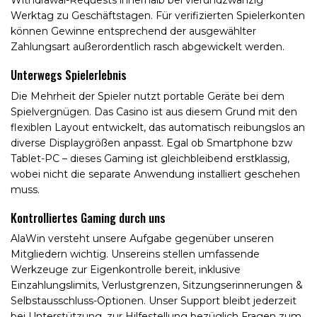
Withdrawal-Requests innerhalb bei vierundzwanzig
Werktag zu Geschäftstagen. Für verifizierten Spielerkonten
können Gewinne entsprechend der ausgewählter
Zahlungsart außerordentlich rasch abgewickelt werden.
Unterwegs Spielerlebnis
Die Mehrheit der Spieler nutzt portable Geräte bei dem
Spielvergnügen. Das Casino ist aus diesem Grund mit den
flexiblen Layout entwickelt, das automatisch reibungslos an
diverse Displaygrößen anpasst. Egal ob Smartphone bzw
Tablet-PC – dieses Gaming ist gleichbleibend erstklassig,
wobei nicht die separate Anwendung installiert geschehen
muss.
Kontrolliertes Gaming durch uns
AlaWin versteht unsere Aufgabe gegenüber unseren
Mitgliedern wichtig. Unsereins stellen umfassende
Werkzeuge zur Eigenkontrolle bereit, inklusive
Einzahlungslimits, Verlustgrenzen, Sitzungserinnerungen &
Selbstausschluss-Optionen. Unser Support bleibt jederzeit
bei Unterstützung, zur Hilfestellung bezüglich Fragen zum