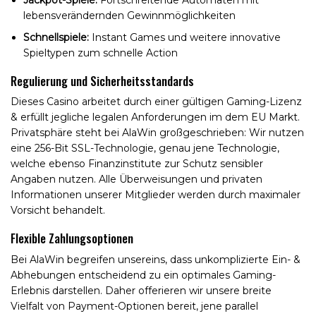
Jackpot-Spiele:
Fortschreitende Automaten mit
lebensverändernden Gewinnmöglichkeiten
Schnellspiele:
Instant Games und weitere innovative
Spieltypen zum schnelle Action
Regulierung und Sicherheitsstandards
Dieses Casino arbeitet durch einer gültigen Gaming-Lizenz
& erfüllt jegliche legalen Anforderungen im dem EU Markt.
Privatsphäre steht bei AlaWin großgeschrieben: Wir nutzen
eine 256-Bit SSL-Technologie, genau jene Technologie,
welche ebenso Finanzinstitute zur Schutz sensibler
Angaben nutzen. Alle Überweisungen und privaten
Informationen unserer Mitglieder werden durch maximaler
Vorsicht behandelt.
Flexible Zahlungsoptionen
Bei AlaWin begreifen unsereins, dass unkomplizierte Ein- &
Abhebungen entscheidend zu ein optimales Gaming-
Erlebnis darstellen. Daher offerieren wir unsere breite
Vielfalt von Payment-Optionen bereit, jene parallel