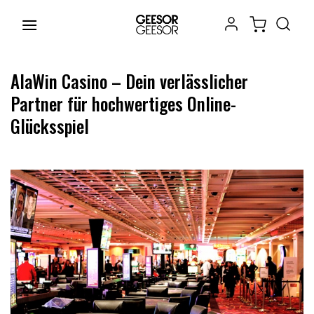
Chuyển
đến
nội
dung
AlaWin Casino – Dein verlässlicher
Partner für hochwertiges Online-
Glücksspiel