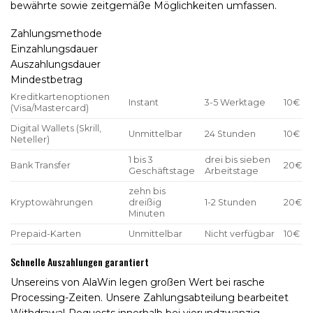
bewährte sowie zeitgemäße Möglichkeiten umfassen.
Zahlungsmethode
Einzahlungsdauer
Auszahlungsdauer
Mindestbetrag
Kreditkartenoptionen
Instant
3-5 Werktage
10€
(Visa/Mastercard)
Digital Wallets (Skrill,
Unmittelbar
24 Stunden
10€
Neteller)
1 bis 3
drei bis sieben
Bank Transfer
20€
Geschäftstage
Arbeitstage
zehn bis
Kryptowährungen
dreißig
1-2 Stunden
20€
Minuten
Prepaid-Karten
Unmittelbar
Nicht verfügbar
10€
Schnelle Auszahlungen garantiert
Unsereins von AlaWin legen großen Wert bei rasche
Processing-Zeiten. Unsere Zahlungsabteilung bearbeitet