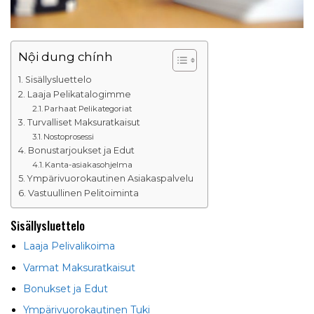
Nội dung chính
Sisällysluettelo
Laaja Pelikatalogimme
Parhaat Pelikategoriat
Turvalliset Maksuratkaisut
Nostoprosessi
Bonustarjoukset ja Edut
Kanta-asiakasohjelma
Ympärivuorokautinen Asiakaspalvelu
Vastuullinen Pelitoiminta
Sisällysluettelo
Laaja Pelivalikoima
Varmat Maksuratkaisut
Bonukset ja Edut
Ympärivuorokautinen Tuki