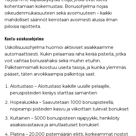
kohentamaan kokemustasi. Bonusohjelma nojaa
oikeudenmukaisuuteen sekä avoimuuteen – kaikki
mahdolliset säännöt kerrotaan avoimesti alussa ilman
piiloisia rajoitteita.
Kanta-asiakasohjelma
Uskollisuusohjelma huomioi aktiiviset asiakkaamme
automaattisesti. Kukin pelaamasi raha kerää pisteitä, jotka
voit vaihtaa bonusrahaksi sekä muihin etuihin.
Palkitsemismalli koostuu useita tasoja, ja kuinka ylemmäs
pääset, täten arvokkaampia palkintoja saat.
Aloitustaso – Aloitustaso kaikille uusille pelaajille,
peruspisteiden keräys starttaa samantien
Hopealuokka – Saavutetaan 1000 bonuspisteellä,
nopeampi pisteiden kasvu ja viikoittain tulevat bonukset
Kultainen – 5000 bonuspisteen rajapyykki, henkilöity
asiakasvastaava ja ainutlaatuiset bonukset
Platina – 20,000 pistemäärän eliitti, korkeammat nostot