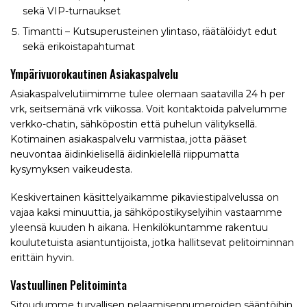
sekä VIP-turnaukset
Timantti – Kutsuperusteinen ylintaso, räätälöidyt edut
sekä erikoistapahtumat
Ympärivuorokautinen Asiakaspalvelu
Asiakaspalvelutiimimme tulee olemaan saatavilla 24 h per
vrk, seitsemänä vrk viikossa. Voit kontaktoida palvelumme
verkko-chatin, sähköpostin että puhelun välityksellä.
Kotimainen asiakaspalvelu varmistaa, jotta pääset
neuvontaa äidinkielisellä äidinkielellä riippumatta
kysymyksen vaikeudesta.
Keskivertainen käsittelyaikamme pikaviestipalvelussa on
vajaa kaksi minuuttia, ja sähköpostikyselyihin vastaamme
yleensä kuuden h aikana. Henkilökuntamme rakentuu
koulutetuista asiantuntijoista, jotka hallitsevat pelitoiminnan
erittäin hyvin.
Vastuullinen Pelitoiminta
Sitoudumme turvallisen pelaamisennumeroiden sääntöihin